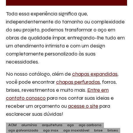
Toda essa experiência significa que,
independentemente do tamanho ou complexidade
do seu projeto, podemos transformar o aço em
obras de qualidade ímpar, entregando-lhe tudo em
um atendimento intimista e com um design
completamente personalizado às suas
necessidades.
No nosso catálogo, além de
chapas expandidas
,
você pode encontrar
chapas perfuradas
, forros,
brises, revestimentos e muito mais.
Entre em
contato conosco
para nos contar suas ideias e
receber um orçamento ou
acesse o site
para
esclarecer suas dúvidas!
ACM
alumínio
arquitetura
aço
aço carbono
aço galvanizado
aço inox
aço inoxidável
brise
brises