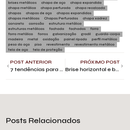
brises metálicos
chapa de aço
chapa expandida
chapa metálica
chapa perfurada
chapa recalcada
chapas
chapas de aço
chapas expandidas
chapas metálicas
Chapas Perfuradas
chapa xadrez
concreto
corrosão
estrutura metálica
estruturas metálicas
fachada
fachadas
forro
forro metálico
forros
galvanização
gradil
guarda-corpo
madeira
metal
oxidação
painel ripado
perfil metálico
peso do aço
piso
revestimento
revestimento metálico
tela de aço
tela de proteção
POST ANTERIOR
PRÓXIMO POST
7 tendências para a fachada de casas em 2026
Brise horizontal e brise vertical: quando usar cada tipo?
Posts Relacionados