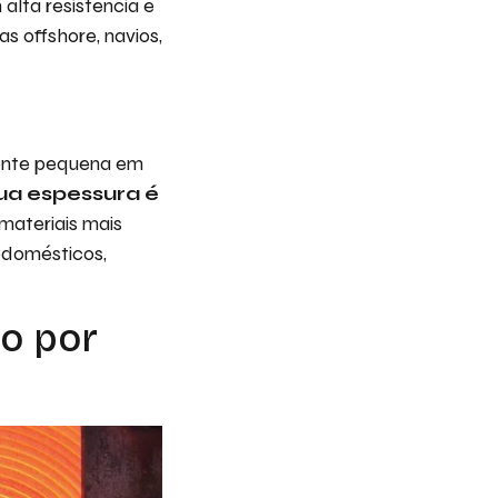
alta resistência e
s offshore, navios,
ente pequena em
ua espessura é
materiais mais
odomésticos,
ço por