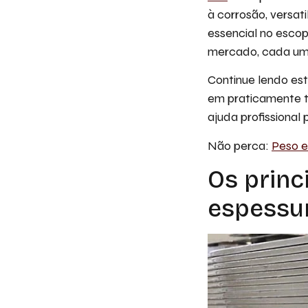
à corrosão, versat
essencial no escop
mercado, cada um i
Continue lendo es
em praticamente t
ajuda profissional 
Não perca:
Peso e
Os princ
espessu