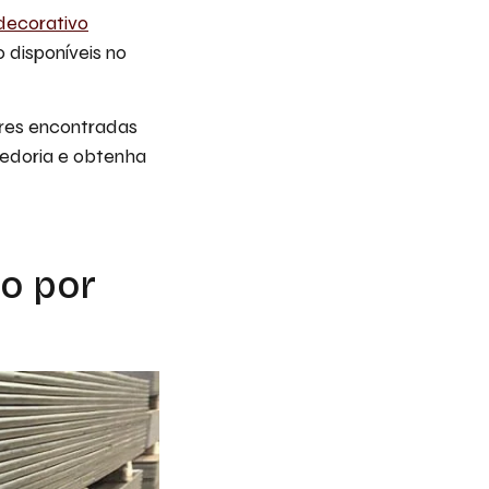
decorativo
 disponíveis no
ares encontradas
bedoria e obtenha
ço por