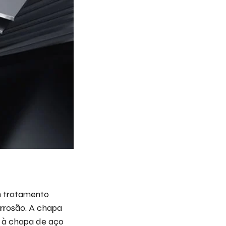
m tratamento
orrosão. A chapa
ão à chapa de aço