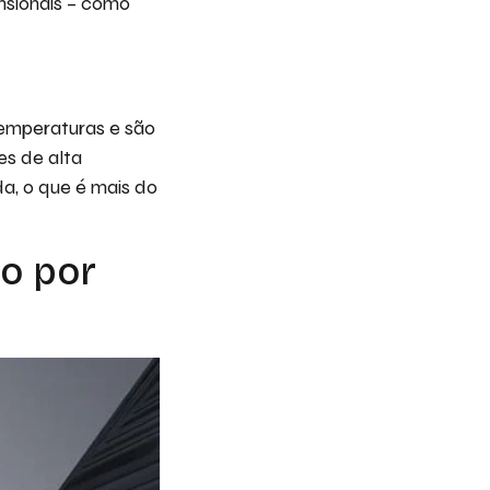
nsionais – como
 temperaturas e são
es de alta
a, o que é mais do
ço por