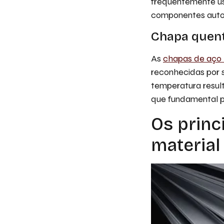
frequentemente us
componentes autom
Chapa quen
As
chapas de aço 
reconhecidas por s
temperatura result
que fundamental p
Os princ
material