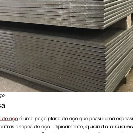
ço.
sa
a de aço
é uma peça plana de aço que possui uma espess
utras chapas de aço – tipicamente,
quando a sua es