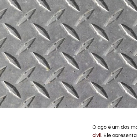
O aço é um dos mat
civil
. Ele apresent