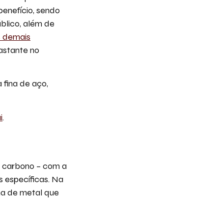
benefício, sendo
úblico, além de
 demais
astante no
 fina de aço,
i
.
e carbono – com a
s específicas. Na
na de metal que