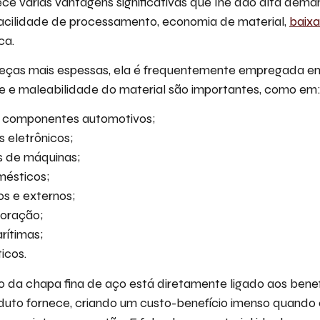
ece várias vantagens significativas que lhe dão alta dem
, facilidade de processamento, economia de material,
baix
ca.
peças mais espessas, ela é frequentemente empregada e
ade e maleabilidade do material são importantes, como em
e componentes automotivos;
 eletrônicos;
 de máquinas;
mésticos;
os e externos;
oração;
rítimas;
icos.
so da chapa fina de aço está diretamente ligado aos benefí
oduto fornece, criando um custo-benefício imenso quand