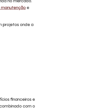
anda no mercado.
a manutenção
e
m projetos onde a
:
cios financeiros e
o combinado com o