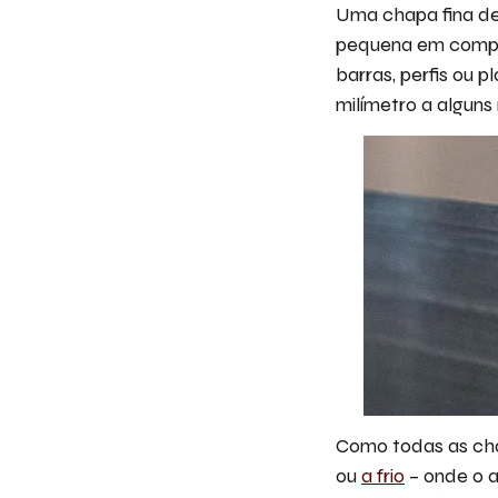
Uma chapa fina de
pequena em compa
barras, perfis ou 
milímetro a alguns 
Como todas as cha
ou
a frio
– onde o a