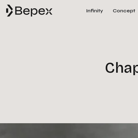
Infinity
Concept
Chap