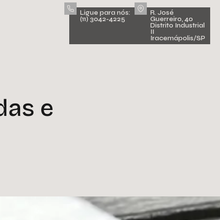
Ligue para nós:
R. José
(11) 3042-4225
Guerreiro, 40
Distrito Industrial
II
Iracemápolis/SP
das e