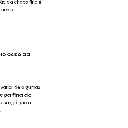
ção da chapa fina é
âncias
No caso da
variar de algumas
apa fina de
ssas, já que a
.