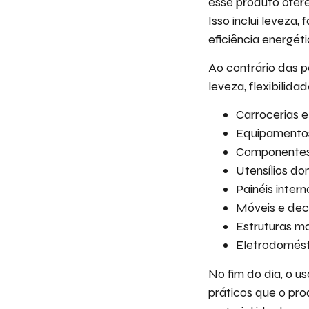
esse produto ofer
Isso inclui leveza
eficiência energéti
Ao contrário das 
leveza, flexibilid
Carrocerias 
Equipamentos
Componentes
Utensílios do
Painéis intern
Móveis e dec
Estruturas ma
Eletrodomést
No fim do dia, o u
práticos que o pr