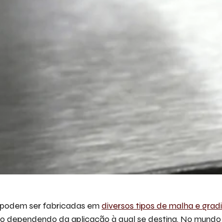
 podem ser fabricadas em
diversos tipos de malha e gradi
o dependendo da aplicação à qual se destina. No mundo 