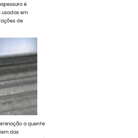
espessura é
s usadas em
frações de
laminação a quente
ndem das