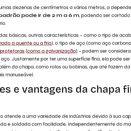
gumas dezenas de centímetros a vários metros, a depende
adrão pode ir de 2 m a 6 m
, podendo ser cortad
io.
as básicas, outras características – como o tipo de acab
nado a quente ou a frio
), o tipo de aço (como aço carbono
protetoras
(
como a galvanização
) – podem ser considera
aço. Justamente por ter uma superfície fina, ela pode s
além da chapa, como rolos ou bobinas, que até fazem da
ais manuseável.
es e vantagens da chapa fi
ço atende a uma variedade de indústrias devido à sua ca
da e soldada com facilidade. Independentemente do mate