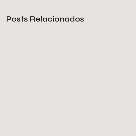
Posts Relacionados
Tela de proteção galvanizada: o
que você deve saber
Saiba Mais