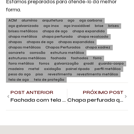
Estamos preparados para atendê-lo da melhor
forma.
ACM
alumínio
arquitetura
aço
aço carbono
aço galvanizado
aço inox
aço inoxidável
brise
brises
brises metálicos
chapa de aço
chapa expandida
chapa metálica
chapa perfurada
chapa recalcada
chapas
chapas de aço
chapas expandidas
chapas metálicas
Chapas Perfuradas
chapa xadrez
concreto
corrosão
estrutura metálica
estruturas metálicas
fachada
fachadas
forro
forro metálico
forros
galvanização
gradil
guarda-corpo
madeira
metal
oxidação
painel ripado
perfil metálico
peso do aço
piso
revestimento
revestimento metálico
tela de aço
tela de proteção
POST ANTERIOR
PRÓXIMO POST
Fachada com tela metálica – Quais os melhores modelos
Chapa perfurada quadrada: vantagens e aplicações