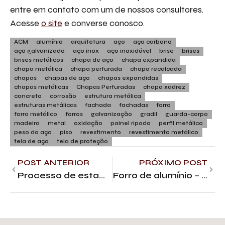
entre em contato com um de nossos consultores.
Acesse
o site
e converse conosco.
ACM
alumínio
arquitetura
aço
aço carbono
aço galvanizado
aço inox
aço inoxidável
brise
brises
brises metálicos
chapa de aço
chapa expandida
chapa metálica
chapa perfurada
chapa recalcada
chapas
chapas de aço
chapas expandidas
chapas metálicas
Chapas Perfuradas
chapa xadrez
concreto
corrosão
estrutura metálica
estruturas metálicas
fachada
fachadas
forro
forro metálico
forros
galvanização
gradil
guarda-corpo
madeira
metal
oxidação
painel ripado
perfil metálico
peso do aço
piso
revestimento
revestimento metálico
tela de aço
tela de proteção
POST ANTERIOR
PRÓXIMO POST
Processo de estampagem em chapas metálicas
Forro de alumínio – Aplicações e vantagens