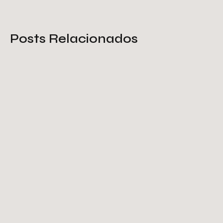
Posts Relacionados
Tela de proteção galvanizada: o
que você deve saber
Saiba Mais