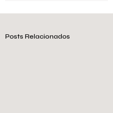
Posts Relacionados
Tela de proteção galvanizada: o
que você deve saber
Saiba Mais