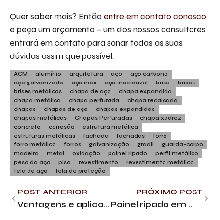
Quer saber mais? Então
entre em contato conosco
e peça um orçamento – um dos nossos consultores
entrará em contato para sanar todas as suas
dúvidas assim que possível.
ACM
alumínio
arquitetura
aço
aço carbono
aço galvanizado
aço inox
aço inoxidável
brise
brises
brises metálicos
chapa de aço
chapa expandida
chapa metálica
chapa perfurada
chapa recalcada
chapas
chapas de aço
chapas expandidas
chapas metálicas
Chapas Perfuradas
chapa xadrez
concreto
corrosão
estrutura metálica
estruturas metálicas
fachada
fachadas
forro
forro metálico
forros
galvanização
gradil
guarda-corpo
madeira
metal
oxidação
painel ripado
perfil metálico
peso do aço
piso
revestimento
revestimento metálico
tela de aço
tela de proteção
POST ANTERIOR
PRÓXIMO POST
Vantagens e aplicações do revestimento de zinco
Painel ripado em madeira: Aplicações e vantagens