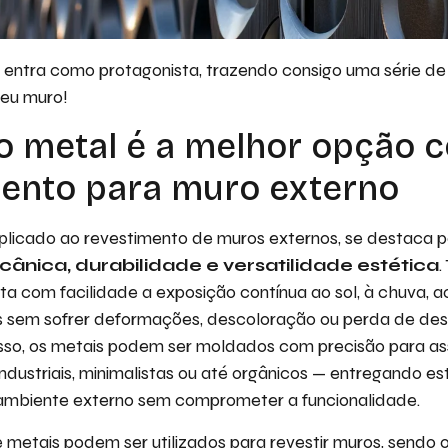
l entra como protagonista, trazendo consigo uma série d
seu muro!
o metal é a melhor opção 
ento para muro externo
plicado ao revestimento de muros externos, se destaca p
cânica, durabilidade e versatilidade estética
.
ta com facilidade a exposição contínua ao sol, à chuva, a
s sem sofrer deformações, descoloração ou perda de d
isso, os metais podem ser moldados com precisão para as
dustriais, minimalistas ou até orgânicos — entregando est
ambiente externo sem comprometer a funcionalidade.
e metais podem ser utilizados para revestir muros, sendo