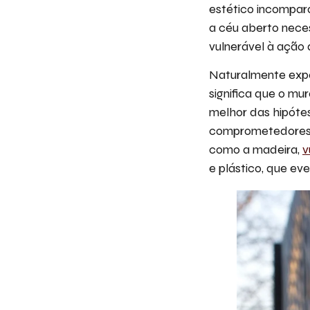
estético incompará
a céu aberto neces
vulnerável à ação 
Naturalmente expo
significa que o mu
melhor das hipótes
comprometedores à 
como a madeira,
v
e plástico, que ev