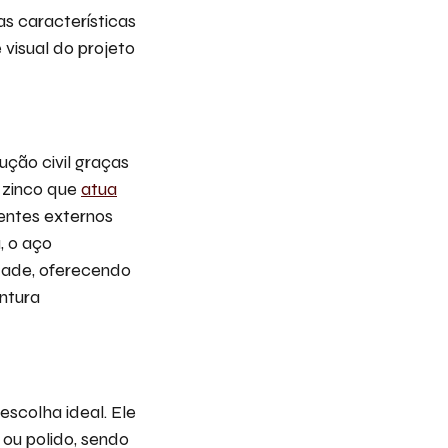
s características
visual do projeto
ução civil graças
 zinco que
atua
entes externos
, o aço
idade, oferecendo
ntura
escolha ideal. Ele
u polido, sendo