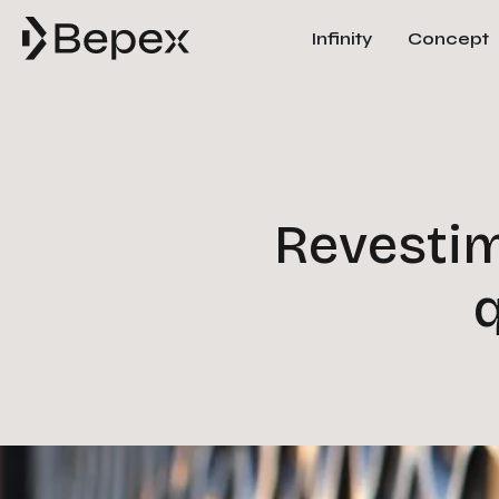
Infinity
Concept
Revestim