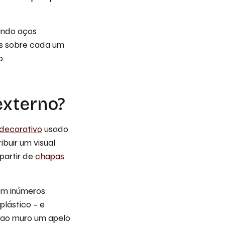
indo aços
mos sobre cada um
o.
externo?
 decorativo
usado
ibuir um visual
 partir de
chapas
em inúmeros
plástico – e
 ao muro um apelo