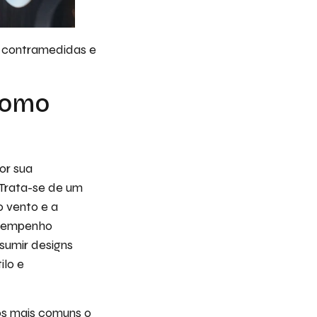
e contramedidas e
como
or sua
 Trata-se de um
o vento e a
esempenho
sumir designs
ilo e
 os mais comuns o