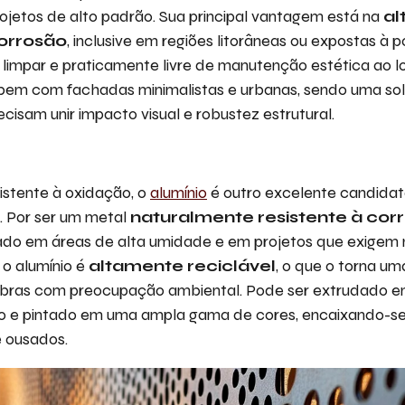
ojetos de alto padrão. Sua principal vantagem está na
al
corrosão
, inclusive em regiões litorâneas ou expostas à p
limpar e praticamente livre de manutenção estética ao l
bem com fachadas minimalistas e urbanas, sendo uma s
cisam unir impacto visual e robustez estrutural.
sistente à oxidação, o
alumínio
é outro excelente candidat
. Por ser um metal
naturalmente resistente à cor
ado em áreas de alta umidade e em projetos que exigem
 o alumínio é
altamente reciclável
, o que o torna u
obras com preocupação ambiental. Pode ser extrudado e
do e pintado em uma ampla gama de cores, encaixando-se
 ousados.