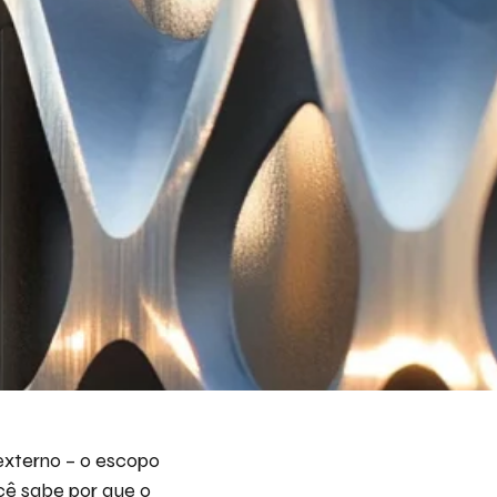
 externo – o escopo
ocê sabe por que o