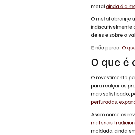
metal
ainda é a m
O metal abrange u
indiscutivelmente 
deles e sobre o v
E não perca:
O que
O que é 
O revestimento pa
para realçar as pr
mais sofisticado, p
perfuradas
,
expan
Assim como os rev
materiais tradicio
moldada, ainda em