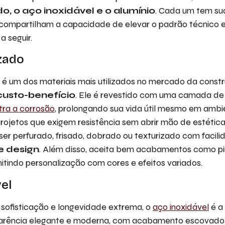
o, o aço inoxidável e o alumínio
. Cada um tem sua
compartilham a capacidade de elevar o padrão técnico e 
a seguir.
zado
é um dos materiais mais utilizados no mercado da constr
custo-benefício
. Ele é revestido com uma camada de
tra a corrosão
, prolongando sua vida útil mesmo em ambi
 projetos que exigem resistência sem abrir mão de estética
er perfurado, frisado, dobrado ou texturizado com facil
de design
. Além disso, aceita bem acabamentos como pi
mitindo personalização com cores e efeitos variados.
el
r sofisticação e longevidade extrema, o
aço inoxidável
é a 
arência elegante e moderna, com acabamento escovado o