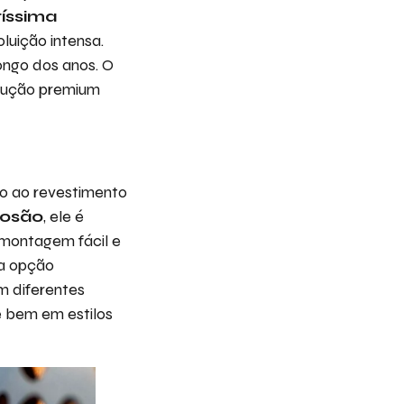
tíssima
oluição intensa.
ongo dos anos. O
olução premium
o ao revestimento
rosão
, ele é
 montagem fácil e
ma opção
m diferentes
 bem em estilos