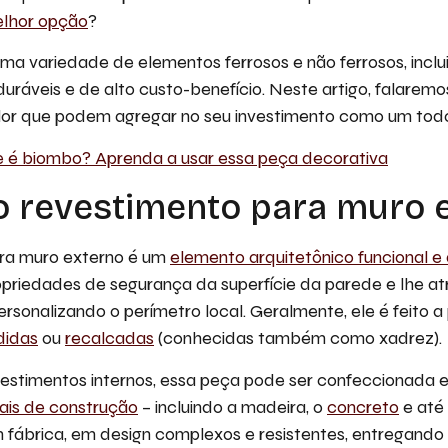
elhor opção
?
ma variedade de elementos ferrosos e não ferrosos, inclu
duráveis e de alto custo-benefício. Neste artigo, falare
alor que podem agregar no seu investimento como um tod
 é biombo? Aprenda a usar essa peça decorativa
o revestimento para muro 
ra muro externo é um
elemento arquitetônico funcional e
opriedades de segurança da superfície da parede e lhe atr
ersonalizando o perímetro local. Geralmente, ele é feito a
didas
ou
recalcadas
(conhecidas também como xadrez).
estimentos internos, essa peça pode ser confeccionada 
nais de construção
– incluindo a madeira, o
concreto
e até 
 fábrica, em design complexos e resistentes, entregando