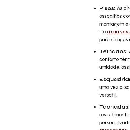
Pisos:
As cha
assoalhos com
montagem e d
– e
a sua ver
para rampas d
Telhados:
conforto térm
umidade, assi
Esquadria
uma vez o is
versátil.
Fachadas:
revestimento 
personalizad