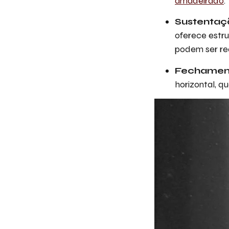
amadeirado
.
Sustentaçã
oferece estru
podem ser re
Fechamen
horizontal, q