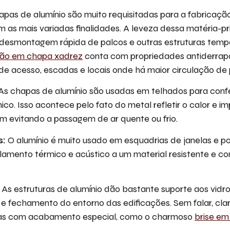
pas de alumínio são muito requisitadas para a fabricação
 as mais variadas finalidades. A leveza dessa matéria-p
esmontagem rápida de palcos e outras estruturas tempo
são em chapa xadrez
conta com propriedades antiderrapa
e acesso, escadas e locais onde há maior circulação de 
As chapas de alumínio são usadas em telhados para confe
ico. Isso acontece pelo fato do metal refletir o calor e i
m evitando a passagem de ar quente ou frio.
s:
O alumínio é muito usado em esquadrias de janelas e po
olamento térmico e acústico a um material resistente e
As estruturas de alumínio dão bastante suporte aos vidros
e fechamento do entorno das edificações. Sem falar, cla
as com acabamento especial, como o charmoso
brise em