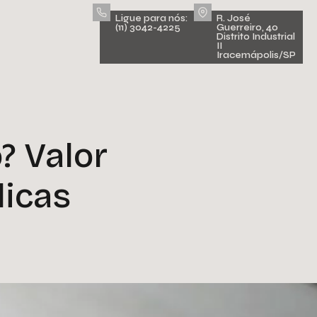
Ligue para nós:
R. José
(11) 3042-4225
Guerreiro, 40
Distrito Industrial
II
Iracemápolis/SP
? Valor
licas