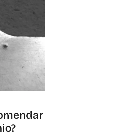
comendar
io?