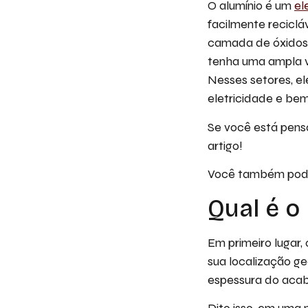
O alumínio é um
el
facilmente reciclá
camada de óxidos 
tenha uma ampla va
Nesses setores, e
eletricidade e be
Se você está pensa
artigo!
Você também pode
Qual é o
Em primeiro lugar,
sua localização ge
espessura do acaba
Dito isso, em uma 