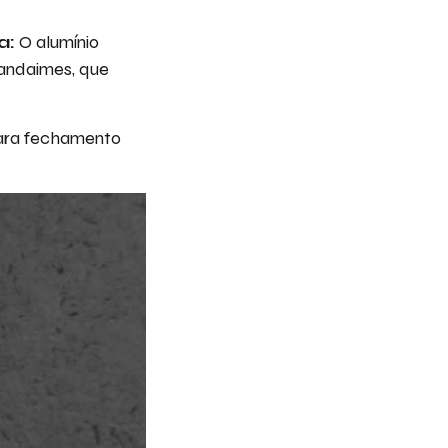
a:
O alumínio
 andaimes, que
para fechamento