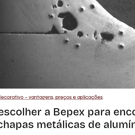
decorativo – vantagens, preços e aplicações
 escolher a Bepex para en
chapas metálicas de alumín