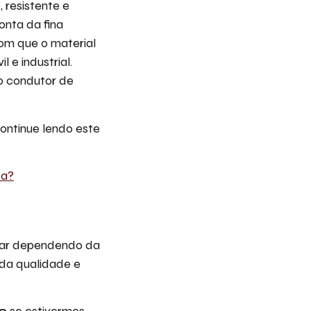
, resistente e
onta da fina
om que o material
 e industrial.
mo condutor de
ontinue lendo este
ca?
riar dependendo da
 da qualidade e
0
se estivermos