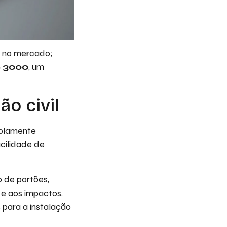
 no mercado;
 3000
, um
o civil
mplamente
acilidade de
 de portões,
 e aos impactos.
 para a instalação