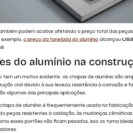
 também podem acabar afetando o preço total das peças
r exemplo,
o preço da tonelada do alumínio
alcançou
US$
8.
es do alumínio na construçã
io tem um motivo evidente: as chapas de alumínio são a
rução civil devido à sua leveza, resistência à corrosão e f
ão algumas das principais aplicações:
chapa de alumínio é frequentemente usada na fabricação
do peças resistentes à oxidação, às mudanças climáticas
omo esses portões não ficam pesados, isso os torna ideais
adores.