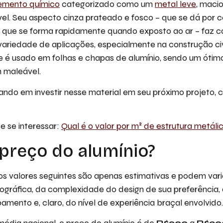
emento químico
categorizado como um
metal leve
, macio
vel. Seu aspecto cinza prateado e fosco – que se dá por c
que se forma rapidamente quando exposto ao ar – faz c
riedade de aplicações, especialmente na construção civil
le é usado em folhas e chapas de alumínio, sendo um óti
m maleável.
ndo em investir nesse material em seu próximo projeto, c
 se interessar:
Qual é o valor por m² de estrutura metáli
 preço do alumínio?
 os valores seguintes são apenas estimativas e podem va
ográfica, da complexidade do design de sua preferência,
mento e, claro, do nível de experiência braçal envolvido.
média nacional, o preço do alumínio é de
R$200
a
R$30