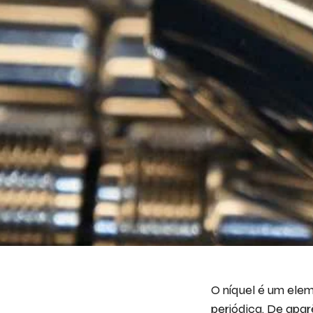
O níquel é um ele
periódica. De apar