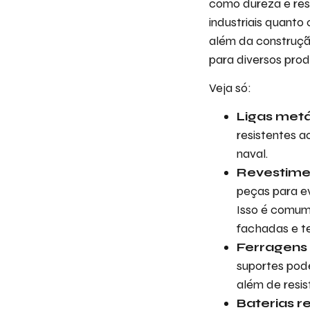
como dureza e resi
industriais quanto
além da construção
para diversos prod
Veja só:
Ligas metá
resistentes a
naval.
Revestime
peças para ev
Isso é comum
fachadas e te
Ferragens 
suportes pod
além de resis
Baterias r