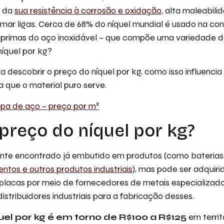
a da
sua resistência à corrosão e oxidação
, alta maleabili
ar ligas. Cerca de 68% do níquel mundial é usado na con
primas do aço inoxidável – que compõe uma variedade d
níquel por kg?
a descobrir o preço do níquel por kg, como isso influencia
a que o material puro serve.
pa de aço – preço por m²
 preço do níquel por kg?
ente encontrado já embutido em produtos (como baterias
ntos e outros produtos industriais
), mas pode ser adquiri
 placas por meio de fornecedores de metais especializad
istribuidores industriais para a fabricação desses.
uel por kg é em torno de R$100 a R$125
em territ