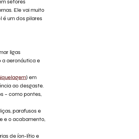
 em setores
rnas. Ele vai muito
l é um dos pilares
mar ligas
o a aeronáutica e
niquelagem
) em
ência ao desgaste.
os – como pontes,
ças, parafusos e
de e o acabamento,
s de íon-lítio e