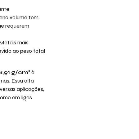
ente
queno volume tem
que requerem
 Metais mais
vido ao peso total
 8,91 g/cm³
à
mas. Essa alta
versas aplicações,
como em ligas