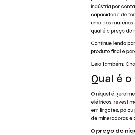
indústria por cont
capacidade de form
uma das matérias-
qual é o preço do 
Continue lendo par
produto final e par
Leia também:
Cha
Qual é o
O níquel é geralm
elétricos,
revestime
em lingotes, pó ou
de mineradoras e d
O
preço do níq