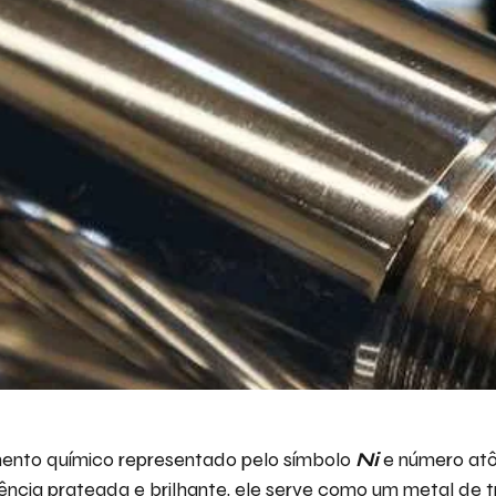
mento químico representado pelo símbolo
Ni
e número atô
ência prateada e brilhante, ele serve como um metal de t