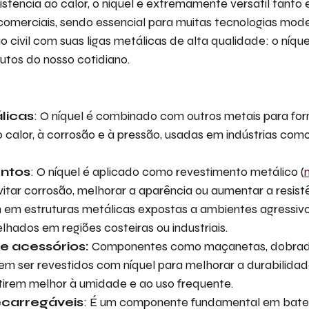
stência ao calor, o níquel é extremamente versátil tanto
 comerciais, sendo essencial para muitas tecnologias mode
 civil com suas ligas metálicas de alta qualidade: o níque
utos do nosso cotidiano.
licas
: O níquel é combinado com outros metais para for
o calor, à corrosão e à pressão, usadas em indústrias com
ntos
: O níquel é aplicado como revestimento metálico (
itar corrosão, melhorar a aparência ou aumentar a resist
 em estruturas metálicas expostas a ambientes agressiv
lhados em regiões costeiras ou industriais.
e acessórios:
Componentes como maçanetas, dobradi
em ser revestidos com níquel para melhorar a durabilida
tirem melhor à umidade e ao uso frequente.
ecarregáveis
: É um componente fundamental em bateria