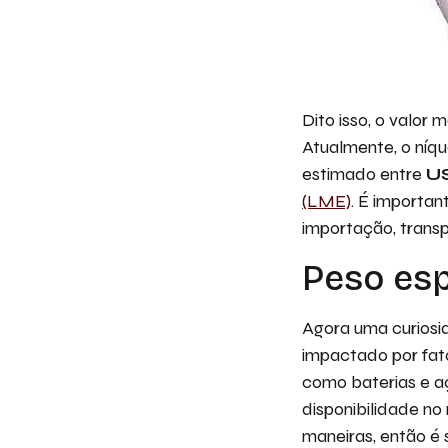
Dito isso, o valor
Atualmente, o níq
estimado entre
U
(LME)
. É importan
importação, transp
Peso esp
Agora uma curiosid
impactado por fat
como baterias e aç
disponibilidade no
maneiras, então é