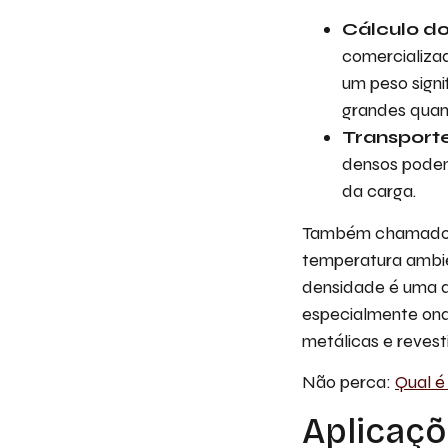
Cálculo do
comercializa
um peso sign
grandes quan
Transporte
densos podem
da carga.
Também chamado 
temperatura ambien
densidade é uma d
especialmente ond
metálicas e revest
Não perca:
Qual é
Aplicaçõ