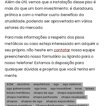
Além de útil, vemos que a instalação desse piso é
mais do que um bom investimento; é duradoura,
prática e com o melhor custo-benefício da
atualidade, podendo ser aproveitada em vários
setores do mercado.
Para mais informações a respeito dos pisos
metálicos ou caso esteja interessado em adquirir o
seu próprio, não hesite em
contatar
nossa equipe
preenchendo nosso formulário ou ligando para o
nosso telefone! Estamos à disposição para
quaisquer dúvidas e projetos que você tenha em
mente.
ACM
alumínio
arquitetura
aço
aço carbono
aço galvanizado
aço inox
aço inoxidável
brise
brises
brises metálicos
chapa de aço
chapa expandida
chapa metálica
chapa perfurada
chapa recalcada
chapas
chapas de aço
chapas expandidas
chapas metálicas
Chapas Perfuradas
chapa xadrez