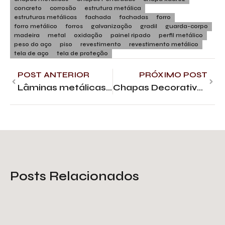
concreto
corrosão
estrutura metálica
estruturas metálicas
fachada
fachadas
forro
forro metálico
forros
galvanização
gradil
guarda-corpo
madeira
metal
oxidação
painel ripado
perfil metálico
peso do aço
piso
revestimento
revestimento metálico
tela de aço
tela de proteção
POST ANTERIOR
PRÓXIMO POST
Lâminas metálicas para fachada
Chapas Decorativas: da Indústria à Beleza
Posts Relacionados
Tela de proteção galvanizada: o
que você deve saber