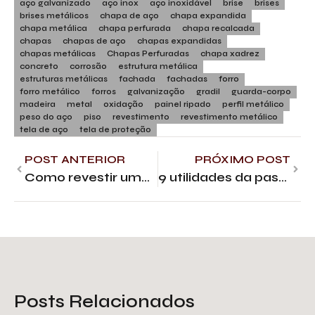
aço galvanizado
aço inox
aço inoxidável
brise
brises
brises metálicos
chapa de aço
chapa expandida
chapa metálica
chapa perfurada
chapa recalcada
chapas
chapas de aço
chapas expandidas
chapas metálicas
Chapas Perfuradas
chapa xadrez
concreto
corrosão
estrutura metálica
estruturas metálicas
fachada
fachadas
forro
forro metálico
forros
galvanização
gradil
guarda-corpo
madeira
metal
oxidação
painel ripado
perfil metálico
peso do aço
piso
revestimento
revestimento metálico
tela de aço
tela de proteção
POST ANTERIOR
PRÓXIMO POST
Como revestir uma estrutura metálica: 10 métodos
9 utilidades da passarela industrial na construção civil
Posts Relacionados