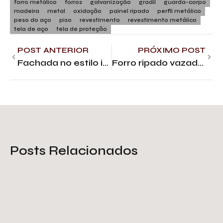
forro metálico
forros
galvanização
gradil
guarda-corpo
madeira
metal
oxidação
painel ripado
perfil metálico
peso do aço
piso
revestimento
revestimento metálico
tela de aço
tela de proteção
POST ANTERIOR
PRÓXIMO POST
Fachada no estilo industrial: o que saber
Forro ripado vazado: 5 vantagens da madeira e do metal
Posts Relacionados
Tela de proteção galvanizada: o
que você deve saber
Saiba Mais