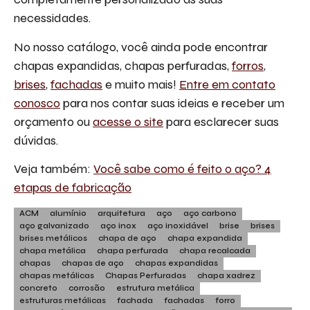
necessidades.
No nosso catálogo, você ainda pode encontrar
chapas expandidas, chapas perfuradas,
forros
,
brises
,
fachadas
e muito mais!
Entre em contato
conosco
para nos contar suas ideias e receber um
orçamento ou
acesse o site
para esclarecer suas
dúvidas.
Veja também:
Você sabe como é feito o aço? 4
etapas de fabricação
ACM
alumínio
arquitetura
aço
aço carbono
aço galvanizado
aço inox
aço inoxidável
brise
brises
brises metálicos
chapa de aço
chapa expandida
chapa metálica
chapa perfurada
chapa recalcada
chapas
chapas de aço
chapas expandidas
chapas metálicas
Chapas Perfuradas
chapa xadrez
concreto
corrosão
estrutura metálica
estruturas metálicas
fachada
fachadas
forro