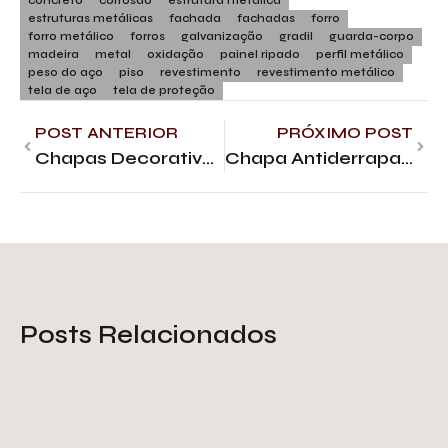
concreto
corrosão
estrutura metálica
estruturas metálicas
fachada
fachadas
forro
forro metálico
forros
galvanização
gradil
guarda-corpo
madeira
metal
oxidação
painel ripado
perfil metálico
peso do aço
piso
revestimento
revestimento metálico
tela de aço
tela de proteção
POST ANTERIOR
PRÓXIMO POST
Chapas Decorativas: da Indústria à Beleza
Chapa Antiderrapante de Ferro: O Que Você Precisa Saber
Posts Relacionados
Tela de proteção galvanizada: o
que você deve saber
Saiba Mais