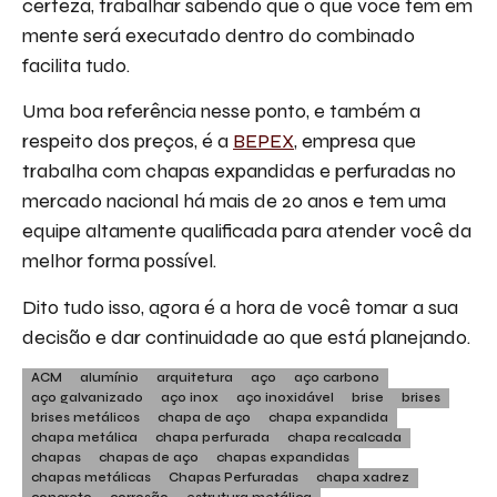
certeza, trabalhar sabendo que o que você tem em
mente será executado dentro do combinado
facilita tudo.
Uma boa referência nesse ponto, e também a
respeito dos preços, é a
BEPEX
, empresa que
trabalha com chapas expandidas e perfuradas no
mercado nacional há mais de 20 anos e tem uma
equipe altamente qualificada para atender você da
melhor forma possível.
Dito tudo isso, agora é a hora de você tomar a sua
decisão e dar continuidade ao que está planejando.
ACM
alumínio
arquitetura
aço
aço carbono
aço galvanizado
aço inox
aço inoxidável
brise
brises
brises metálicos
chapa de aço
chapa expandida
chapa metálica
chapa perfurada
chapa recalcada
chapas
chapas de aço
chapas expandidas
chapas metálicas
Chapas Perfuradas
chapa xadrez