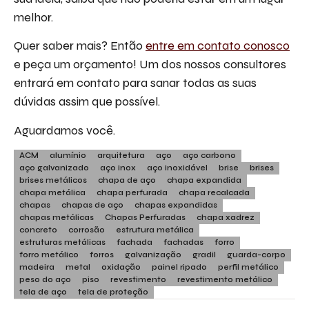
melhor.
Quer saber mais? Então
entre em contato conosco
e peça um orçamento! Um dos nossos consultores
entrará em contato para sanar todas as suas
dúvidas assim que possível.
Aguardamos você.
ACM
alumínio
arquitetura
aço
aço carbono
aço galvanizado
aço inox
aço inoxidável
brise
brises
brises metálicos
chapa de aço
chapa expandida
chapa metálica
chapa perfurada
chapa recalcada
chapas
chapas de aço
chapas expandidas
chapas metálicas
Chapas Perfuradas
chapa xadrez
concreto
corrosão
estrutura metálica
estruturas metálicas
fachada
fachadas
forro
forro metálico
forros
galvanização
gradil
guarda-corpo
madeira
metal
oxidação
painel ripado
perfil metálico
peso do aço
piso
revestimento
revestimento metálico
tela de aço
tela de proteção