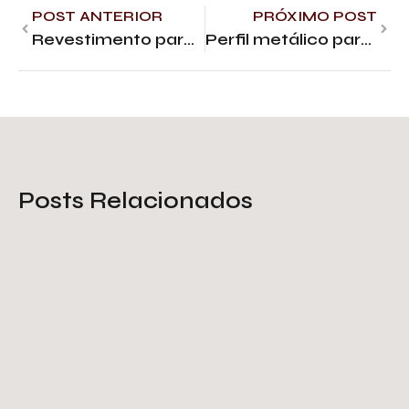
POST ANTERIOR
PRÓXIMO POST
Revestimento para paredes internas: por que escolher o aço
Perfil metálico para pisos: dicas de instalação e design
Posts Relacionados
Tela de proteção galvanizada: o
que você deve saber
Saiba Mais