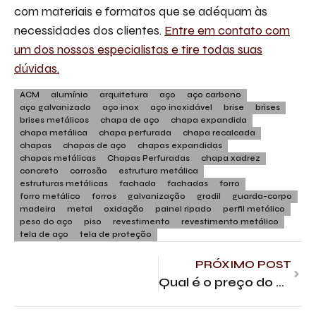
com materiais e formatos que se adéquam às
necessidades dos clientes.
Entre em contato com
um dos nossos especialistas e tire todas suas
dúvidas.
ACM
alumínio
arquitetura
aço
aço carbono
aço galvanizado
aço inox
aço inoxidável
brise
brises
brises metálicos
chapa de aço
chapa expandida
chapa metálica
chapa perfurada
chapa recalcada
chapas
chapas de aço
chapas expandidas
chapas metálicas
Chapas Perfuradas
chapa xadrez
concreto
corrosão
estrutura metálica
estruturas metálicas
fachada
fachadas
forro
forro metálico
forros
galvanização
gradil
guarda-corpo
madeira
metal
oxidação
painel ripado
perfil metálico
peso do aço
piso
revestimento
revestimento metálico
tela de aço
tela de proteção
PRÓXIMO POST
Qual é o preço do brise metálico? Valor médio por material