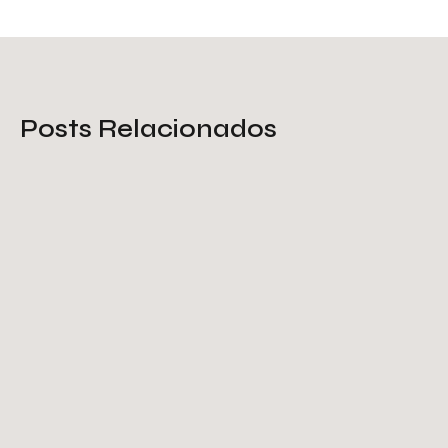
Posts Relacionados
Tela de proteção galvanizada: o
que você deve saber
Saiba Mais