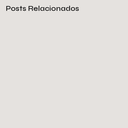
Posts Relacionados
Tela de proteção galvanizada: o
que você deve saber
Saiba Mais