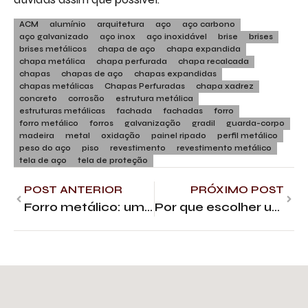
ACM
alumínio
arquitetura
aço
aço carbono
aço galvanizado
aço inox
aço inoxidável
brise
brises
brises metálicos
chapa de aço
chapa expandida
chapa metálica
chapa perfurada
chapa recalcada
chapas
chapas de aço
chapas expandidas
chapas metálicas
Chapas Perfuradas
chapa xadrez
concreto
corrosão
estrutura metálica
estruturas metálicas
fachada
fachadas
forro
forro metálico
forros
galvanização
gradil
guarda-corpo
madeira
metal
oxidação
painel ripado
perfil metálico
peso do aço
piso
revestimento
revestimento metálico
tela de aço
tela de proteção
POST ANTERIOR
PRÓXIMO POST
Forro metálico: um guia completo
Por que escolher um perfil metálico para forro de PVC