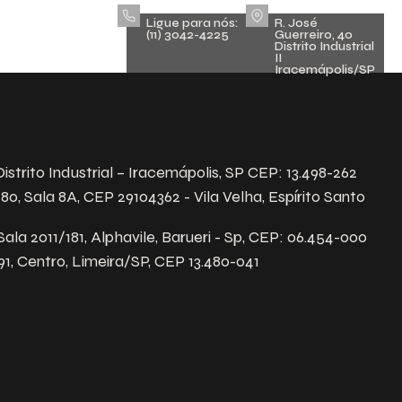
Ligue para nós:
R. José
(11) 3042-4225
Guerreiro, 40
Distrito Industrial
II
Iracemápolis/SP
istrito Industrial – Iracemápolis, SP CEP: 13.498-262
0, Sala 8A, CEP 29104362 - Vila Velha, Espírito Santo
la 2011/181, Alphavile, Barueri - Sp, CEP: 06.454-000
91, Centro, Limeira/SP, CEP 13.480-041