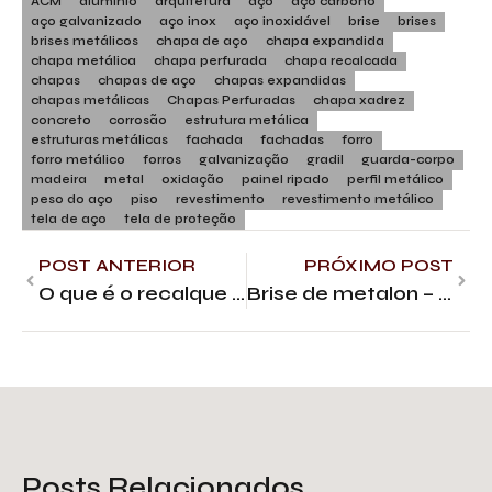
ACM
alumínio
arquitetura
aço
aço carbono
aço galvanizado
aço inox
aço inoxidável
brise
brises
brises metálicos
chapa de aço
chapa expandida
chapa metálica
chapa perfurada
chapa recalcada
chapas
chapas de aço
chapas expandidas
chapas metálicas
Chapas Perfuradas
chapa xadrez
concreto
corrosão
estrutura metálica
estruturas metálicas
fachada
fachadas
forro
forro metálico
forros
galvanização
gradil
guarda-corpo
madeira
metal
oxidação
painel ripado
perfil metálico
peso do aço
piso
revestimento
revestimento metálico
tela de aço
tela de proteção
POST ANTERIOR
PRÓXIMO POST
O que é o recalque na construção civil?
Brise de metalon – Versatilidade, beleza e durabilidade
Posts Relacionados