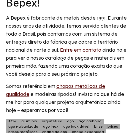
Bepex!
A Bepex é fabricante de metais desde 1991. Durante
nossos anos de atividade, temos servido clientes de
todo o Brasil, pois contamos com um sistema de
entregas direto da fábrica que cobre o território
nacional de norte a sul.
Entre em contato
ainda hoje
para ver o nosso catálogo de peças e materiais em
primeira mão, fazendo uma cotação exata do que
você deseja para o seu próximo projeto.
Somos referência em
chapas metálicas de
qualidade
e madeiras ripadas! Invista no que há de
melhor para qualquer projeto arquitetônico ainda
hoje – esperamos por você.
ACM
alumínio
arquitetura
aço
aço carbono
aço galvanizado
aço inox
aço inoxidável
brise
brises
brises metálicos
chapa de aço
chapa expandida