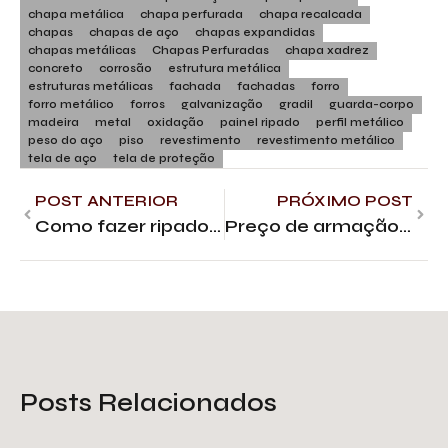
chapa metálica
chapa perfurada
chapa recalcada
chapas
chapas de aço
chapas expandidas
chapas metálicas
Chapas Perfuradas
chapa xadrez
concreto
corrosão
estrutura metálica
estruturas metálicas
fachada
fachadas
forro
forro metálico
forros
galvanização
gradil
guarda-corpo
madeira
metal
oxidação
painel ripado
perfil metálico
peso do aço
piso
revestimento
revestimento metálico
tela de aço
tela de proteção
POST ANTERIOR
PRÓXIMO POST
Como fazer ripados na fachada? Dimensões e materiais
Preço de armação por kg: guia de compra
Posts Relacionados
Tela de proteção galvanizada: o